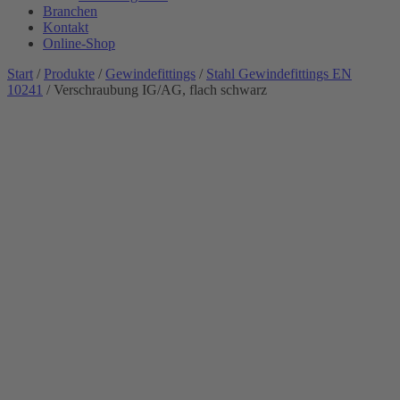
Branchen
Kontakt
Online-Shop
Start
/
Produkte
/
Gewindefittings
/
Stahl Gewindefittings EN
10241
/ Verschraubung IG/AG, flach schwarz