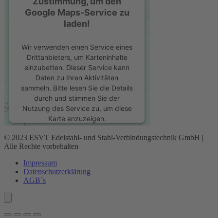
Zustimmung, um den
Google Maps-Service zu
laden!
Wir verwenden einen Service eines
Drittanbieters, um Karteninhalte
einzubetten. Dieser Service kann
Daten zu Ihren Aktivitäten
sammeln. Bitte lesen Sie die Details
durch und stimmen Sie der
Nutzung des Service zu, um diese
Karte anzuzeigen.
© 2023 ESVT Edelstahl- und Stahl-Verbindungstechnik GmbH |
Mehr Informationen
Alle Rechte vorbehalten
Impressum
Akzeptieren
Datenschutz­erklärung
AGB´s
powered by
Usercentrics Consent
Management Platform
&
eRecht24