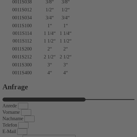
0011S038
3/8“
3/8“
0011S012
1/2“
1/2“
0011S034
3/4“
3/4“
0011S100
1“
1“
0011S114
1 1/4“
1 1/4“
0011S112
1 1/2“
1 1/2“
0011S200
2“
2“
0011S212
2 1/2“
2 1/2“
0011S300
3“
3“
0011S400
4“
4“
Anfrage
Anrede
Vorname
Nachname
Telefon
E-Mail