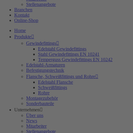
Stellenangebote
Branchen
Kontakt
Online-Shop
Home
Produkte
Gewindefittings
Edelstahl Gewindefittings
Stahl Gewindefittings EN 10241
Temperguss Gewindefittings EN 10242
Edelstahl-Armaturen
Befestigungstechnik
Flansche, Schweißfittings und Rohre
Edelstahl Flansche
Schweißfittings
Rohre
Montagezubehör
Sonderbauteile
Unternehmen
Über uns
News
Mitarbeiter
Stellenangebote