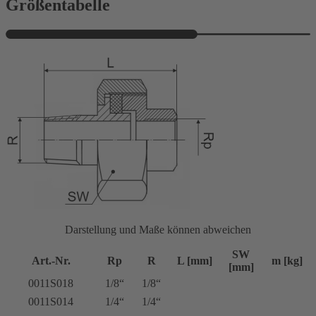
Größentabelle
Darstellung und Maße können abweichen
SW
Art.-Nr.
Rp
R
L [mm]
m [kg]
[mm]
0011S018
1/8“
1/8“
0011S014
1/4“
1/4“