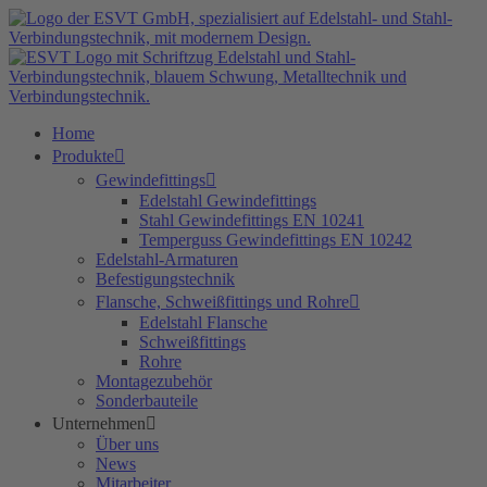
Zum
Inhalt
springen
Home
Produkte
Gewindefittings
Edelstahl Gewindefittings
Stahl Gewindefittings EN 10241
Temperguss Gewindefittings EN 10242
Edelstahl-Armaturen
Befestigungstechnik
Flansche, Schweißfittings und Rohre
Edelstahl Flansche
Schweißfittings
Rohre
Montagezubehör
Sonderbauteile
Unternehmen
Über uns
News
Mitarbeiter