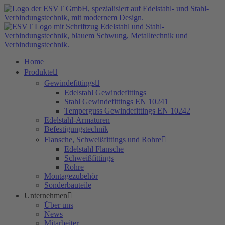
Zum
Inhalt
springen
Home
Produkte
Gewindefittings
Edelstahl Gewindefittings
Stahl Gewindefittings EN 10241
Temperguss Gewindefittings EN 10242
Edelstahl-Armaturen
Befestigungstechnik
Flansche, Schweißfittings und Rohre
Edelstahl Flansche
Schweißfittings
Rohre
Montagezubehör
Sonderbauteile
Unternehmen
Über uns
News
Mitarbeiter