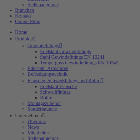
Stellenangebote
Branchen
Kontakt
Online-Shop
Home
Produkte
Gewindefittings
Edelstahl Gewindefittings
Stahl Gewindefittings EN 10241
Temperguss Gewindefittings EN 10242
Edelstahl-Armaturen
Befestigungstechnik
Flansche, Schweißfittings und Rohre
Edelstahl Flansche
Schweißfittings
Rohre
Montagezubehör
Sonderbauteile
Unternehmen
Über uns
News
Mitarbeiter
Stellenangebote