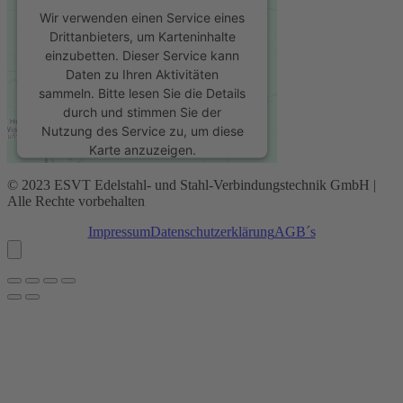
Wir verwenden einen Service eines
Drittanbieters, um Karteninhalte
einzubetten. Dieser Service kann
Daten zu Ihren Aktivitäten
sammeln. Bitte lesen Sie die Details
durch und stimmen Sie der
Nutzung des Service zu, um diese
Karte anzuzeigen.
© 2023 ESVT Edelstahl- und Stahl-Verbindungstechnik GmbH |
Mehr Informationen
Alle Rechte vorbehalten
Impressum
Datenschutz­erklärung
AGB´s
Akzeptieren
powered by
Usercentrics Consent
Management Platform
&
eRecht24