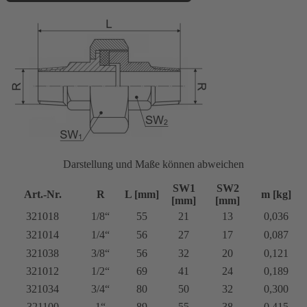
Darstellung und Maße können abweichen
SW1
SW2
Art.-Nr.
R
L [mm]
m [kg]
[mm]
[mm]
321018
1/8“
55
21
13
0,036
321014
1/4“
56
27
17
0,087
321038
3/8“
56
32
20
0,121
321012
1/2“
69
41
24
0,189
321034
3/4“
80
50
32
0,300
321100
1“
89
55
38
0,415