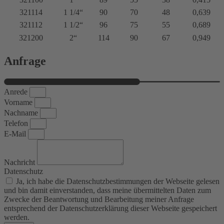
321114
1 1/4“
90
70
48
0,639
321112
1 1/2“
96
75
55
0,689
321200
2“
114
90
67
0,949
Anfrage
Anrede
Vorname
Nachname
Telefon
E-Mail
Nachricht
Datenschutz
Ja, ich habe die Datenschutzbestimmungen der Webseite gelesen
und bin damit einverstanden, dass meine übermittelten Daten zum
Zwecke der Beantwortung und Bearbeitung meiner Anfrage
entsprechend der Datenschutzerklärung dieser Webseite gespeichert
werden.