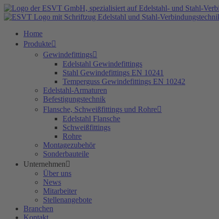
Zum
Inhalt
springen
Home
Produkte
Gewindefittings
Edelstahl Gewindefittings
Stahl Gewindefittings EN 10241
Temperguss Gewindefittings EN 10242
Edelstahl-Armaturen
Befestigungstechnik
Flansche, Schweißfittings und Rohre
Edelstahl Flansche
Schweißfittings
Rohre
Montagezubehör
Sonderbauteile
Unternehmen
Über uns
News
Mitarbeiter
Stellenangebote
Branchen
Kontakt