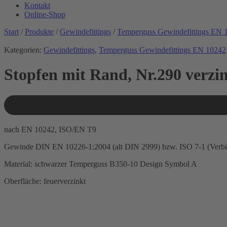
Kontakt
Online-Shop
Start
/
Produkte
/
Gewindefittings
/
Temperguss Gewindefittings EN 
Kategorien:
Gewindefittings
,
Temperguss Gewindefittings EN 10242
Stopfen mit Rand, Nr.290 verzi
nach EN 10242, ISO/EN T9
Gewinde DIN EN 10226-1:2004 (alt DIN 2999) bzw. ISO 7-1 (Verb
Material: schwarzer Temperguss B350-10 Design Symbol A
Oberfläche: feuerverzinkt