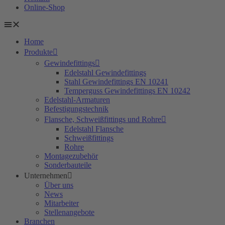
Online-Shop
Home
Produkte
Gewindefittings
Edelstahl Gewindefittings
Stahl Gewindefittings EN 10241
Temperguss Gewindefittings EN 10242
Edelstahl-Armaturen
Befestigungstechnik
Flansche, Schweißfittings und Rohre
Edelstahl Flansche
Schweißfittings
Rohre
Montagezubehör
Sonderbauteile
Unternehmen
Über uns
News
Mitarbeiter
Stellenangebote
Branchen