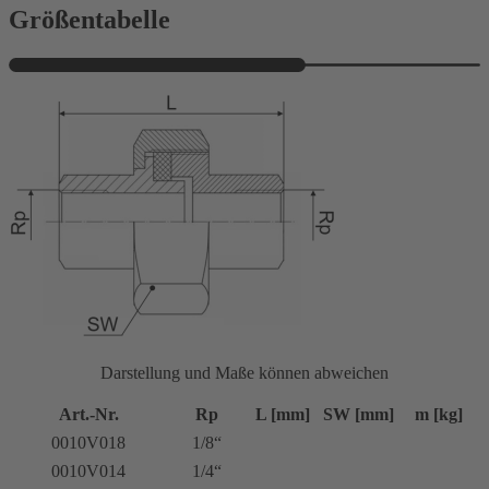
Größentabelle
Darstellung und Maße können abweichen
Art.-Nr.
Rp
L [mm]
SW [mm]
m [kg]
0010V018
1/8“
0010V014
1/4“