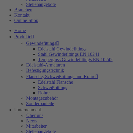
Stellenangebote
Branchen
Kontakt
Online-Shop
Home
Produkte
Gewindefittings
Edelstahl Gewindefittings
Stahl Gewindefittings EN 10241
Temperguss Gewindefittings EN 10242
Edelstahl-Armaturen
Befestigungstechnik
Flansche, Schweißfittings und Rohre
Edelstahl Flansche
Schweißfittings
Rohre
Montagezubehör
Sonderbauteile
Unternehmen
Über uns
News
Mitarbeiter
Stellenangebote