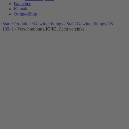
Branchen
Kontakt
Online-Shop
Start
/
Produkte
/
Gewindefittings
/
Stahl Gewindefittings EN
10241
/ Verschraubung IG/IG, flach verzinkt