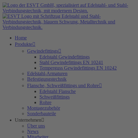
Zum
Inhalt
springen
Home
Produkte
Gewindefittings
Edelstahl Gewindefittings
Stahl Gewindefittings EN 10241
Temperguss Gewindefittings EN 10242
Edelstahl-Armaturen
Befestigungstechnik
Flansche, Schweißfittings und Rohre
Edelstahl Flansche
Schweißfittings
Rohre
Montagezubehör
Sonderbauteile
Unternehmen
Über uns
News
Mitarbeiter