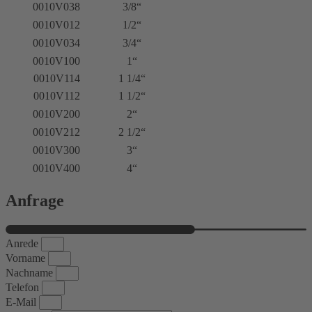
0010V038
3/8“
0010V012
1/2“
0010V034
3/4“
0010V100
1“
0010V114
1 1/4“
0010V112
1 1/2“
0010V200
2“
0010V212
2 1/2“
0010V300
3“
0010V400
4“
Anfrage
Anrede
Vorname
Nachname
Telefon
E-Mail