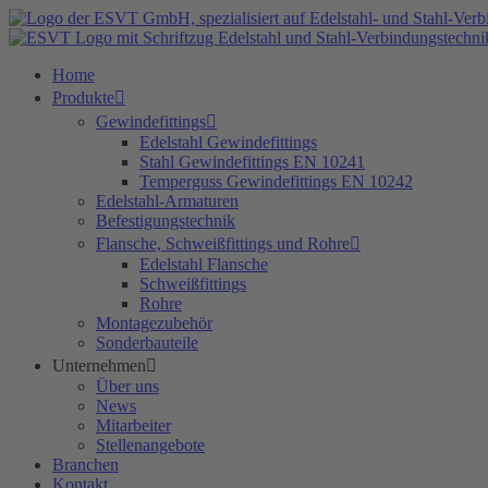
Zum
Inhalt
springen
Home
Produkte
Gewindefittings
Edelstahl Gewindefittings
Stahl Gewindefittings EN 10241
Temperguss Gewindefittings EN 10242
Edelstahl-Armaturen
Befestigungstechnik
Flansche, Schweißfittings und Rohre
Edelstahl Flansche
Schweißfittings
Rohre
Montagezubehör
Sonderbauteile
Unternehmen
Über uns
News
Mitarbeiter
Stellenangebote
Branchen
Kontakt