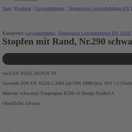
Start
/
Produkte
/
Gewindefittings
/
Temperguss Gewindefittings EN 
Kategorien:
Gewindefittings
,
Temperguss Gewindefittings EN 10242
Stopfen mit Rand, Nr.290 schwa
nach EN 10242, ISO/EN T9
Gewinde DIN EN 10226-1:2004 (alt DIN 2999) bzw. ISO 7-1 (Verb
Material: schwarzer Temperguss B350-10 Design Symbol A
Oberfläche: schwarz