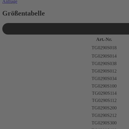
Anfrage
Größentabelle
Art.-Nr.
TG0290S018
TG0290S014
TG0290S038
TG0290S012
TG0290S034
TG0290S100
TG0290S114
TG0290S112
TG0290S200
TG0290S212
TG0290S300