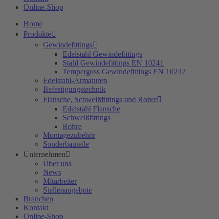
Online-Shop
Home
Produkte
Gewindefittings
Edelstahl Gewindefittings
Stahl Gewindefittings EN 10241
Temperguss Gewindefittings EN 10242
Edelstahl-Armaturen
Befestigungstechnik
Flansche, Schweißfittings und Rohre
Edelstahl Flansche
Schweißfittings
Rohre
Montagezubehör
Sonderbauteile
Unternehmen
Über uns
News
Mitarbeiter
Stellenangebote
Branchen
Kontakt
Online-Shop