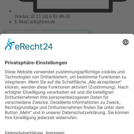
Telefax: (0 23 24) 6 83 99-20
E-Mail: info@esvt.de
Wir benötigen Ihre
Zustimmung, um den
Google Maps-Service zu
laden!
Wir verwenden einen Service eines
Drittanbieters, um Karteninhalte
einzubetten. Dieser Service kann
Daten zu Ihren Aktivitäten
sammeln. Bitte lesen Sie die Details
durch und stimmen Sie der
Nutzung des Service zu, um diese
Karte anzuzeigen.
© 2023 ESVT Edelstahl- und Stahl-Verbindungstechnik GmbH |