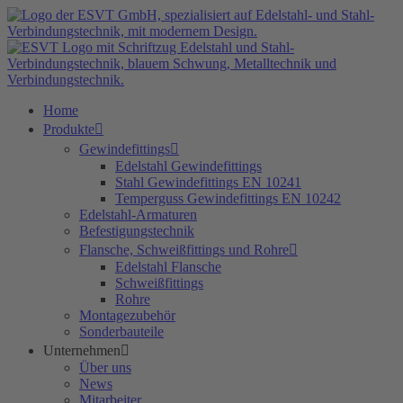
Zum
Inhalt
springen
Home
Produkte
Gewindefittings
Edelstahl Gewindefittings
Stahl Gewindefittings EN 10241
Temperguss Gewindefittings EN 10242
Edelstahl-Armaturen
Befestigungstechnik
Flansche, Schweißfittings und Rohre
Edelstahl Flansche
Schweißfittings
Rohre
Montagezubehör
Sonderbauteile
Unternehmen
Über uns
News
Mitarbeiter