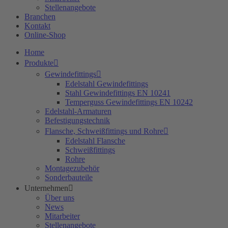
Stellenangebote
Branchen
Kontakt
Online-Shop
Home
Produkte
Gewindefittings
Edelstahl Gewindefittings
Stahl Gewindefittings EN 10241
Temperguss Gewindefittings EN 10242
Edelstahl-Armaturen
Befestigungstechnik
Flansche, Schweißfittings und Rohre
Edelstahl Flansche
Schweißfittings
Rohre
Montagezubehör
Sonderbauteile
Unternehmen
Über uns
News
Mitarbeiter
Stellenangebote