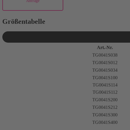
Anfrage
Größentabelle
Art.-Nr.
TG0041S038
TG0041S012
TG0041S034
TG0041S100
TG0041S114
TG0041S112
TG0041S200
TG0041S212
TG0041S300
TG0041S400