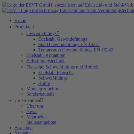
Zum
Inhalt
springen
Home
Produkte
Gewindefittings
Edelstahl Gewindefittings
Stahl Gewindefittings EN 10241
Temperguss Gewindefittings EN 10242
Edelstahl-Armaturen
Befestigungstechnik
Flansche, Schweißfittings und Rohre
Edelstahl Flansche
Schweißfittings
Rohre
Montagezubehör
Sonderbauteile
Unternehmen
Über uns
News
Mitarbeiter
Stellenangebote
Branchen
Kontakt