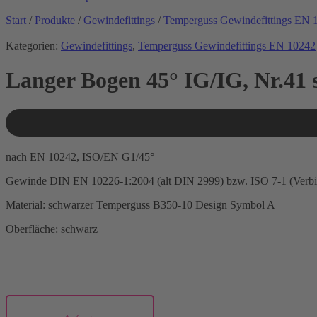
Start
/
Produkte
/
Gewindefittings
/
Temperguss Gewindefittings EN 
Kategorien:
Gewindefittings
,
Temperguss Gewindefittings EN 10242
Langer Bogen 45° IG/IG, Nr.41
nach EN 10242, ISO/EN G1/45°
Gewinde DIN EN 10226-1:2004 (alt DIN 2999) bzw. ISO 7-1 (Verb
Material: schwarzer Temperguss B350-10 Design Symbol A
Oberfläche: schwarz