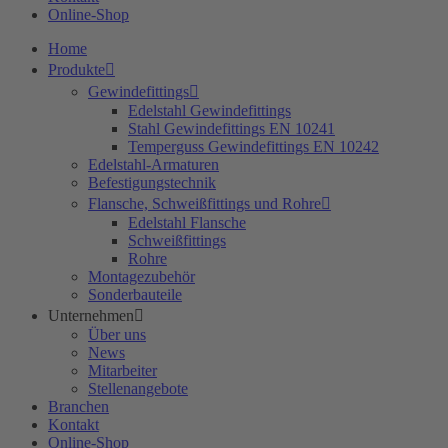
Online-Shop
Home
Produkte
Gewindefittings
Edelstahl Gewindefittings
Stahl Gewindefittings EN 10241
Temperguss Gewindefittings EN 10242
Edelstahl-Armaturen
Befestigungstechnik
Flansche, Schweißfittings und Rohre
Edelstahl Flansche
Schweißfittings
Rohre
Montagezubehör
Sonderbauteile
Unternehmen
Über uns
News
Mitarbeiter
Stellenangebote
Branchen
Kontakt
Online-Shop