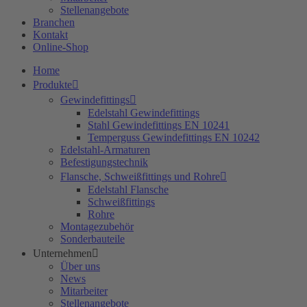
Stellenangebote
Branchen
Kontakt
Online-Shop
Home
Produkte
Gewindefittings
Edelstahl Gewindefittings
Stahl Gewindefittings EN 10241
Temperguss Gewindefittings EN 10242
Edelstahl-Armaturen
Befestigungstechnik
Flansche, Schweißfittings und Rohre
Edelstahl Flansche
Schweißfittings
Rohre
Montagezubehör
Sonderbauteile
Unternehmen
Über uns
News
Mitarbeiter
Stellenangebote