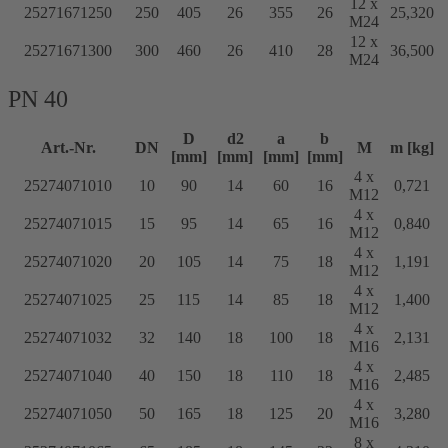
12 x
25271671250
250
405
26
355
26
25,320
M24
12 x
25271671300
300
460
26
410
28
36,500
M24
PN 40
D
d2
a
b
Art.-Nr.
DN
M
m [kg]
[mm]
[mm]
[mm]
[mm]
4 x
25274071010
10
90
14
60
16
0,721
M12
4 x
25274071015
15
95
14
65
16
0,840
M12
4 x
25274071020
20
105
14
75
18
1,191
M12
4 x
25274071025
25
115
14
85
18
1,400
M12
4 x
25274071032
32
140
18
100
18
2,131
M16
4 x
25274071040
40
150
18
110
18
2,485
M16
4 x
25274071050
50
165
18
125
20
3,280
M16
8 x