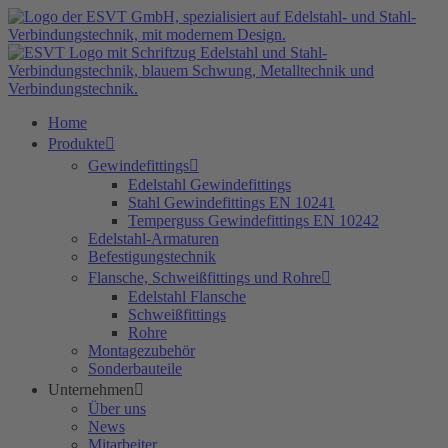
Zum
Inhalt
springen
Home
Produkte
Gewindefittings
Edelstahl Gewindefittings
Stahl Gewindefittings EN 10241
Temperguss Gewindefittings EN 10242
Edelstahl-Armaturen
Befestigungstechnik
Flansche, Schweißfittings und Rohre
Edelstahl Flansche
Schweißfittings
Rohre
Montagezubehör
Sonderbauteile
Unternehmen
Über uns
News
Mitarbeiter