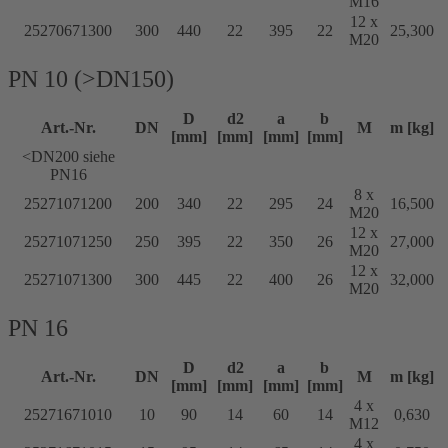
M16
12 x
25270671300
300
440
22
395
22
25,300
M20
PN 10 (>DN150)
D
d2
a
b
Art.-Nr.
DN
M
m [kg]
[mm]
[mm]
[mm]
[mm]
<DN200 siehe
PN16
8 x
25271071200
200
340
22
295
24
16,500
M20
12 x
25271071250
250
395
22
350
26
27,000
M20
12 x
25271071300
300
445
22
400
26
32,000
M20
PN 16
D
d2
a
b
Art.-Nr.
DN
M
m [kg]
[mm]
[mm]
[mm]
[mm]
4 x
25271671010
10
90
14
60
14
0,630
M12
4 x