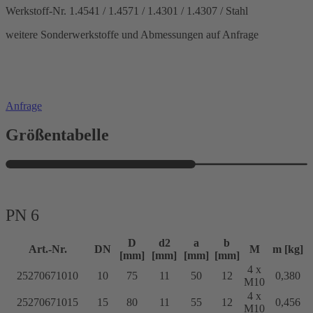
Werkstoff-Nr. 1.4541 / 1.4571 / 1.4301 / 1.4307 / Stahl
weitere Sonderwerkstoffe und Abmessungen auf Anfrage
Anfrage
Größentabelle
PN 6
D
d2
a
b
Art.-Nr.
DN
M
m [kg]
[mm]
[mm]
[mm]
[mm]
4 x
25270671010
10
75
11
50
12
0,380
M10
4 x
25270671015
15
80
11
55
12
0,456
M10