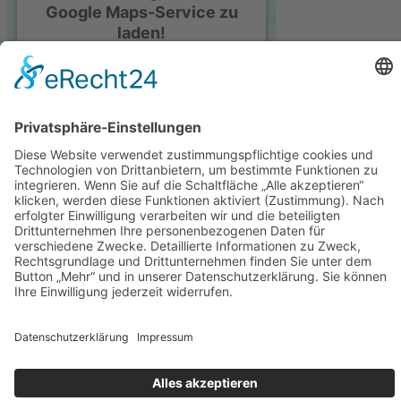
Google Maps-Service zu
laden!
Wir verwenden einen Service eines
Drittanbieters, um Karteninhalte
einzubetten. Dieser Service kann
Daten zu Ihren Aktivitäten
sammeln. Bitte lesen Sie die Details
durch und stimmen Sie der
Nutzung des Service zu, um diese
Karte anzuzeigen.
© 2023 ESVT Edelstahl- und Stahl-Verbindungstechnik GmbH |
Mehr Informationen
Alle Rechte vorbehalten
Impressum
Akzeptieren
Datenschutz­erklärung
AGB´s
powered by
Usercentrics Consent
Management Platform
&
eRecht24