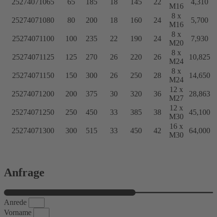
25274071065
65
185
18
145
22
4,310
M16
8 x
25274071080
80
200
18
160
24
5,700
M16
8 x
25274071100
100
235
22
190
24
7,930
M20
8 x
25274071125
125
270
26
220
26
10,825
M24
8 x
25274071150
150
300
26
250
28
14,650
M24
12 x
25274071200
200
375
30
320
36
28,863
M27
12 x
25274071250
250
450
33
385
38
45,100
M30
16 x
25274071300
300
515
33
450
42
64,000
M30
Anfrage
Anrede
Vorname