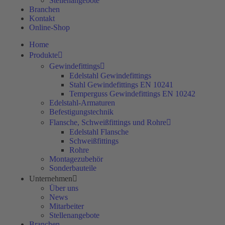
Stellenangebote
Branchen
Kontakt
Online-Shop
Home
Produkte
Gewindefittings
Edelstahl Gewindefittings
Stahl Gewindefittings EN 10241
Temperguss Gewindefittings EN 10242
Edelstahl-Armaturen
Befestigungstechnik
Flansche, Schweißfittings und Rohre
Edelstahl Flansche
Schweißfittings
Rohre
Montagezubehör
Sonderbauteile
Unternehmen
Über uns
News
Mitarbeiter
Stellenangebote
Branchen