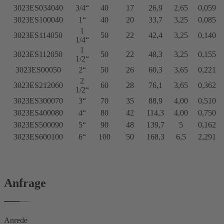
3023ES034040
3/4“
40
17
26,9
2,65
0,059
3023ES100040
1“
40
20
33,7
3,25
0,085
1
3023ES114050
50
22
42,4
3,25
0,140
1/4“
1
3023ES112050
50
22
48,3
3,25
0,155
1/2“
3023ES00050
2“
50
26
60,3
3,65
0,221
2
3023ES212060
60
28
76,1
3,65
0,362
1/2“
3023ES300070
3“
70
35
88,9
4,00
0,510
3023ES400080
4“
80
42
114,3
4,00
0,750
3023ES500090
5“
90
48
139,7
5
0,162
3023ES600100
6“
100
50
168,3
6,5
2,291
Anfrage
Anrede