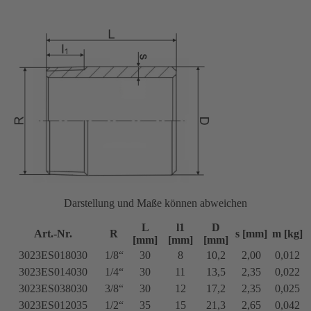
Darstellung und Maße können abweichen
L
l1
D
Art.-Nr.
R
s [mm]
m [kg]
[mm]
[mm]
[mm]
3023ES018030
1/8“
30
8
10,2
2,00
0,012
3023ES014030
1/4“
30
11
13,5
2,35
0,022
3023ES038030
3/8“
30
12
17,2
2,35
0,025
3023ES012035
1/2“
35
15
21,3
2,65
0,042